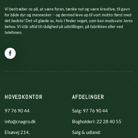
​Vi bestræber os på, at være foran, tænke nyt og være kreative, til gavn
for både dyr og mennesker – og dermed leve op til vort motto: først med
det bedste! Det vil glæde os, hvis I finder noget, som kan modsvare Jeres
behov. Vi står altid til rådighed på udstillinger, på fabrikken eller ved
telefonen.
HOVEDKONTOR
AFDELINGER
97 76 90 44
Salg: 97 76 90 44
info@cnagro.dk
Bogholderi: 22 28 40 55
Elsøvej 214,
Salg & udland: