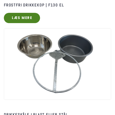
FROSTFRI DRIKKEKOP | F130 EL
LÆS MERE
DRIKKESKÅLE I PLAST ELLER STÅL