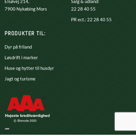
Elsøvej 214,
Salg & udland:
​7900 Nykøbing Mors
22 28 40 55
PR ect.: 22 28 40 55
PRODUKTER TIL:
Dyr på friland
Løsdrift i marker
Huse og hytter til husdyr
Jagt og turisme