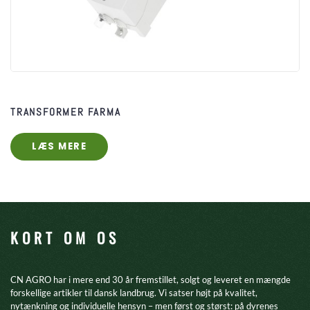
TRANSFORMER FARMA
LÆS MERE
KORT OM OS
CN AGRO har i mere end 30 år fremstillet, solgt og leveret en mængde
forskellige artikler til dansk landbrug. Vi satser højt på kvalitet,
nytænkning og individuelle hensyn – men først og størst: på dyrenes