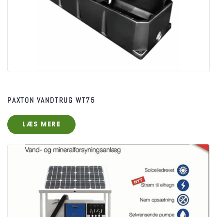
​PAXTON VANDTRUG WT75
LÆS MERE