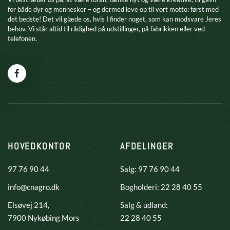
for både dyr og mennesker – og dermed leve op til vort motto: først med
det bedste! Det vil glæde os, hvis I finder noget, som kan modsvare Jeres
behov. Vi står altid til rådighed på udstillinger, på fabrikken eller ved
telefonen.
HOVEDKONTOR
AFDELINGER
97 76 90 44
Salg: 97 76 90 44
info@cnagro.dk
Bogholderi: 22 28 40 55
Elsøvej 214,
Salg & udland:
​7900 Nykøbing Mors
22 28 40 55