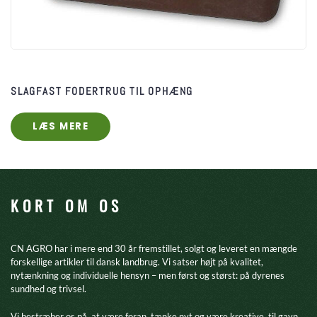
SLAGFAST FODERTRUG TIL OPHÆNG
LÆS MERE
KORT OM OS
CN AGRO har i mere end 30 år fremstillet, solgt og leveret en mængde
forskellige artikler til dansk landbrug. Vi satser højt på kvalitet,
nytænkning og individuelle hensyn – men først og størst: på dyrenes
sundhed og trivsel.
​Vi bestræber os på, at være foran, tænke nyt og være kreative, til gavn