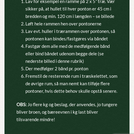
Lav for eksempel en ramme på 2 x 5” træ. Vær
sikker på, at hullet til hver ponton er 45 cm i
bredden og min. 120 cm i længden – se billede
Løft hele rammen hen over pontonerne
Lav evt. huller i trærammen over pontonen, så
pontonen kan bindes/fastgøres via båndet
Fastgør dem alle med de medfølgende bånd
eller bind båndet udenom begge dele (se
nederste billed i denne rubrik)
Der medfølger 2 bånd pr. ponton
Fremstil de resterende rum i træskelettet, som
de øvrige rum, så man nemt kan tilføje flere
pontoner, hvis dette behov skulle opstå senere.
OBS:
Jo flere kg og beslag, der anvendes, jo tungere
bliver broen, og bæreevnen i kg last bliver
tilsvarende mindre!