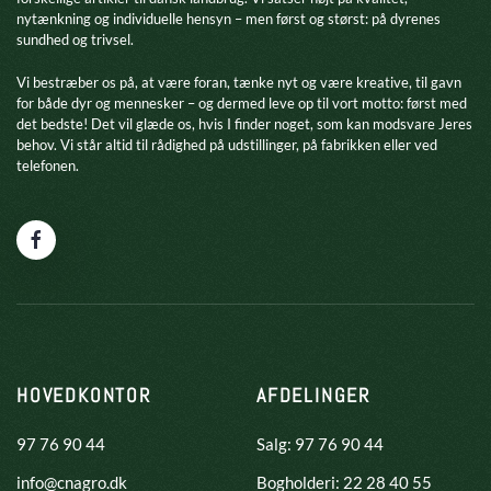
nytænkning og individuelle hensyn – men først og størst: på dyrenes
sundhed og trivsel.
​Vi bestræber os på, at være foran, tænke nyt og være kreative, til gavn
for både dyr og mennesker – og dermed leve op til vort motto: først med
det bedste! Det vil glæde os, hvis I finder noget, som kan modsvare Jeres
behov. Vi står altid til rådighed på udstillinger, på fabrikken eller ved
telefonen.
HOVEDKONTOR
AFDELINGER
97 76 90 44
Salg: 97 76 90 44
info@cnagro.dk
Bogholderi: 22 28 40 55