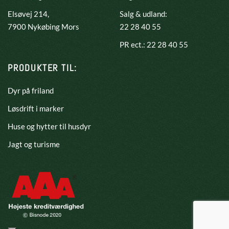
Elsøvej 214,
Salg & udland:
​7900 Nykøbing Mors
22 28 40 55
PR ect.: 22 28 40 55
PRODUKTER TIL:
Dyr på friland
Løsdrift i marker
Huse og hytter til husdyr
Jagt og turisme