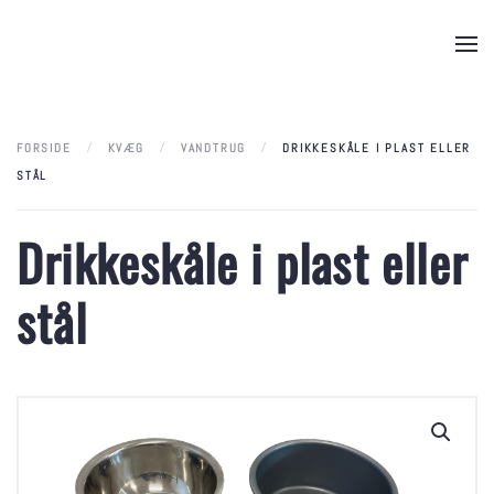
Skip to main content
FORSIDE
KVÆG
VANDTRUG
DRIKKESKÅLE I PLAST ELLER
STÅL
Drikkeskåle i plast eller
stål