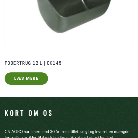
FODERTRUG 12 L | OK145
LÆS MERE
KORT OM OS
CN AGRO har i mere end 30 år fremstillet, solgt og leveret en mængde
forskellige artikler til dansk landbrug. Vi satser højt på kvalitet,