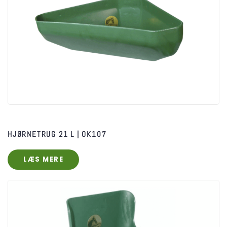
HJØRNETRUG 21 L | OK107
LÆS MERE