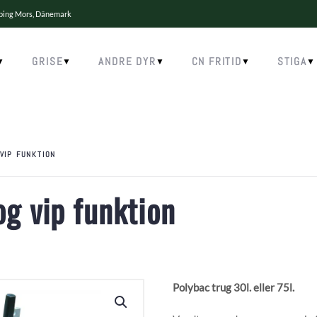
øbing Mors, Dänemark
GRISE
ANDRE DYR
CN FRITID
STIGA
VIP FUNKTION
g vip funktion
Polybac trug 30l. eller 75l.