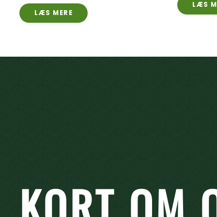
LÆS M
LÆS MERE
KORT OM 