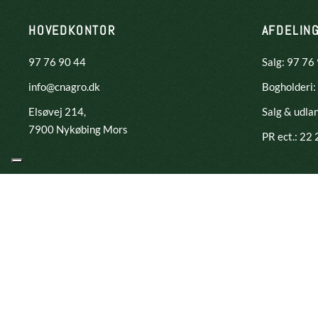
HOVEDKONTOR
AFDELIN
97 76 90 44
Salg: 97 76
info@cnagro.dk
Bogholderi:
Elsøvej 214,
Salg & udla
​7900 Nykøbing Mors
PR ect.: 22