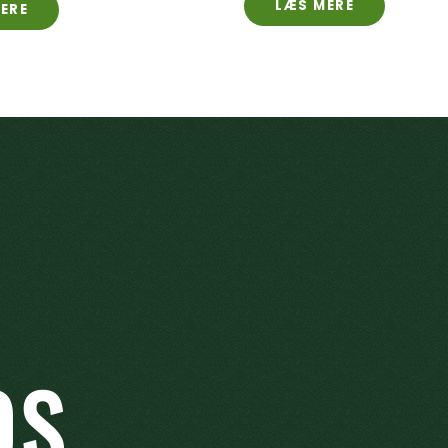
LÆS MERE
ERE
OS