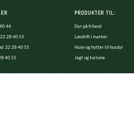
GER
PRODUKTER TIL:
 90 44
Dyr på friland
 22 28 40 55
Løsdrift i marker
nd:
22 28 40 55
Huse og hytter til husdyr
 28 40 55
Jagt og turisme