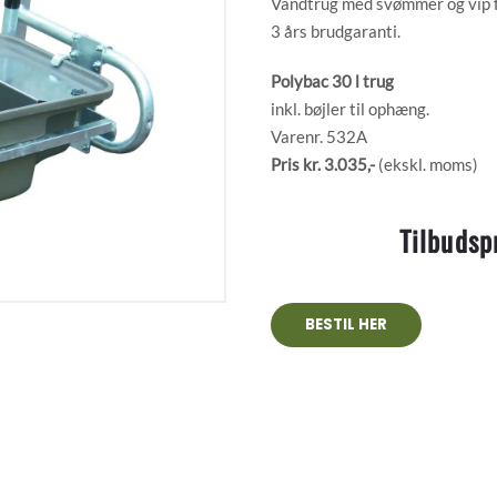
Vandtrug med svømmer og vip fun
3 års brudgaranti.
Polybac 30 l trug
inkl. bøjler til ophæng.
Varenr. 532A
Pris kr. 3.035,-
(ekskl. moms)
Tilbudsp
BESTIL HER