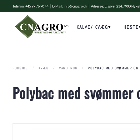
Telefon: +45 97 76 90 44 │ E-Mail:
info@cnagro.dk
│ Adresse: Elsøvej 214, 7900 Nyk
Skip to main content
KALVE/ KVÆG
HESTE
FORSIDE
KVÆG
VANDTRUG
POLYBAC MED SVØMMER OG 
Polybac med svømmer o