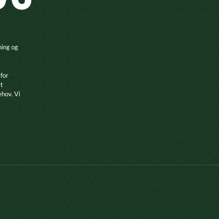
ning og
.
 for
et
ehov. Vi