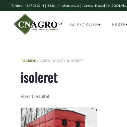
Telefon: +45 97 76 90 44 │ E-Mail:
info@cnagro.dk
│ Adresse: Elsøvej 214, 7900 Nyk
Skip to main content
KALVE/ KVÆG
HESTE
FORSIDE
/ VARER TAGGED “ISOLERET”
isoleret
Viser 1 resultat