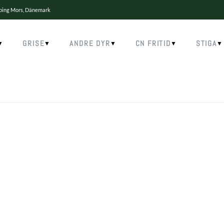
øbing Mors, Dänemark
GRISE
ANDRE DYR
CN FRITID
STIGA