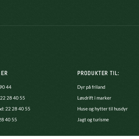
GER
PRODUKTER TIL:
 90 44
Dyr på friland
 22 28 40 55
Løsdrift i marker
nd:
22 28 40 55
Huse og hytter til husdyr
 28 40 55
Jagt og turisme