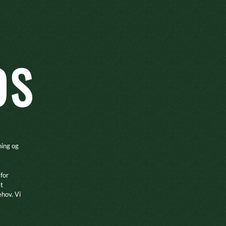
OS
ning og
.
 for
et
ehov. Vi