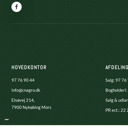
HOVEDKONTOR
AFDELIN
97 76 90 44
Salg: 97 76
info@cnagro.dk
Bogholderi:
Elsøvej 214,
Salg & udla
​7900 Nykøbing Mors
PR ect.: 22