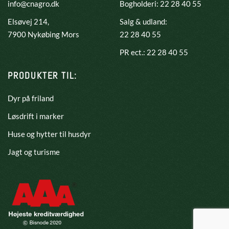
info@cnagro.dk
Bogholderi: 22 28 40 55
Elsøvej 214,
Salg & udland:
​7900 Nykøbing Mors
22 28 40 55
PR ect.: 22 28 40 55
PRODUKTER TIL:
Dyr på friland
Løsdrift i marker
Huse og hytter til husdyr
Jagt og turisme