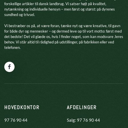
forskellige artikler til dansk landbrug. Vi satser højt på kvalitet,
nytænkning og individuelle hensyn – men først og størst: på dyrenes
sundhed og trivsel.
​Vi bestræber os på, at være foran, tænke nyt og være kreative, til gavn
for både dyr og mennesker – og dermed leve op til vort motto: først med
det bedste! Det vil glæde os, hvis I finder noget, som kan modsvare Jeres
behov. Vi står altid til rådighed på udstillinger, på fabrikken eller ved
telefonen.
HOVEDKONTOR
AFDELINGER
97 76 90 44
Salg: 97 76 90 44