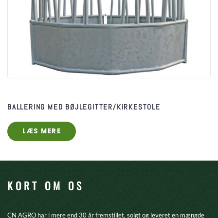
BALLERING MED BØJLEGITTER/KIRKESTOLE
LÆS MERE
KORT OM OS
CN AGRO har i mere end 30 år fremstillet, solgt og leveret en mængde