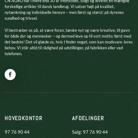
CN AGRO har i mere end 30 år fremstillet, solgt og leveret en mængde
forskellige artikler til dansk landbrug. Vi satser højt på kvalitet,
nytænkning og individuelle hensyn – men først og størst: på dyrenes
sundhed og trivsel.
​Vi bestræber os på, at være foran, tænke nyt og være kreative, til gavn
for både dyr og mennesker – og dermed leve op til vort motto: først med
det bedste! Det vil glæde os, hvis I finder noget, som kan modsvare Jeres
behov. Vi står altid til rådighed på udstillinger, på fabrikken eller ved
telefonen.
HOVEDKONTOR
AFDELINGER
97 76 90 44
Salg: 97 76 90 44