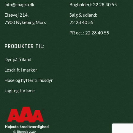
info@cnagro.dk
Bogholderi: 22 28 40 55
Elsøvej 214,
Salg & udland:
​7900 Nykøbing Mors
22 28 40 55
PR ect.: 22 28 40 55
PRODUKTER TIL:
Dyr på friland
Løsdrift i marker
Huse og hytter til husdyr
Jagt og turisme