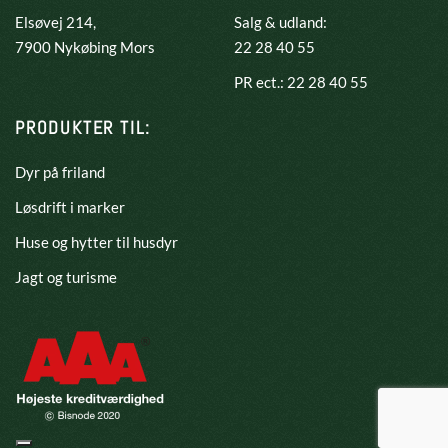
Elsøvej 214,
Salg & udland:
​7900 Nykøbing Mors
22 28 40 55
PR ect.: 22 28 40 55
PRODUKTER TIL:
Dyr på friland
Løsdrift i marker
Huse og hytter til husdyr
Jagt og turisme