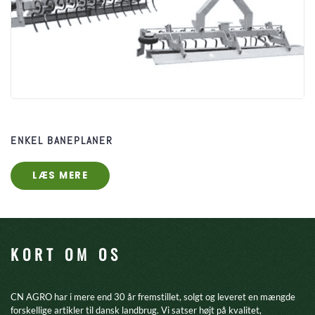
ENKEL BANEPLANER
LÆS MERE
KORT OM OS
CN AGRO har i mere end 30 år fremstillet, solgt og leveret en mængde
forskellige artikler til dansk landbrug. Vi satser højt på kvalitet,