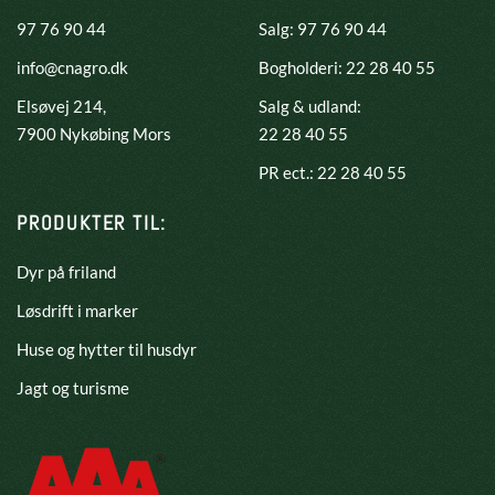
97 76 90 44
Salg: 97 76 90 44
info@cnagro.dk
Bogholderi: 22 28 40 55
Elsøvej 214,
Salg & udland:
​7900 Nykøbing Mors
22 28 40 55
PR ect.: 22 28 40 55
PRODUKTER TIL:
Dyr på friland
Løsdrift i marker
Huse og hytter til husdyr
Jagt og turisme