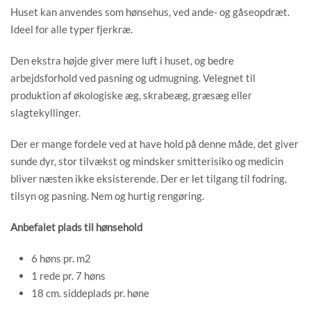
Huset kan anvendes som hønsehus, ved ande- og gåseopdræt.
Ideel for alle typer fjerkræ.
Den ekstra højde giver mere luft i huset, og bedre
arbejdsforhold ved pasning og udmugning. Velegnet til
produktion af økologiske æg, skrabeæg, græsæg eller
slagtekyllinger.
Der er mange fordele ved at have hold på denne måde, det giver
sunde dyr, stor tilvækst og mindsker smitterisiko og medicin
bliver næsten ikke eksisterende. Der er let tilgang til fodring,
tilsyn og pasning. Nem og hurtig rengøring.
Anbefalet plads til hønsehold
6 høns pr. m2
1 rede pr. 7 høns
18 cm. siddeplads pr. høne​