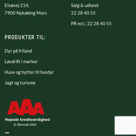
Elsøvej 214,
Salg & udland:
​7900 Nykøbing Mors
22 28 40 55
PR ect.: 22 28 40 55
PRODUKTER TIL:
Dyr på friland
Løsdrift i marker
Huse og hytter til husdyr
Jagt og turisme