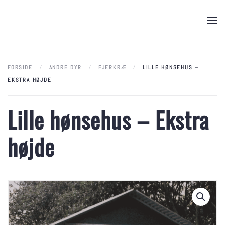
Skip to main content
FORSIDE
ANDRE DYR
FJERKRÆ
LILLE HØNSEHUS –
EKSTRA HØJDE
Lille hønsehus – Ekstra
højde