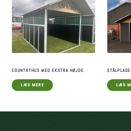
COUNTRYHUS MED EKSTRA HØJDE
STÅLPLAD
LÆS MERE
LÆS M