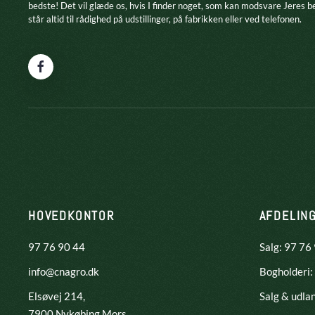
bedste! Det vil glæde os, hvis I finder noget, som kan modsvare Jeres b
står altid til rådighed på udstillinger, på fabrikken eller ved telefonen.
HOVEDKONTOR
AFDELIN
97 76 90 44
Salg: 97 76
info@cnagro.dk
Bogholderi:
Elsøvej 214,
Salg & udla
​7900 Nykøbing Mors