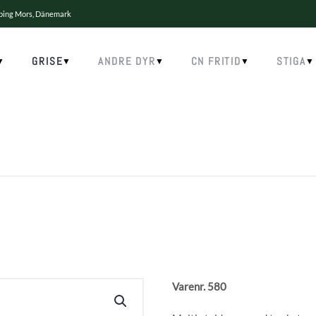
øbing Mors, Dänemark
GRISE
ANDRE DYR
CN FRITID
STIGA
Varenr. 580