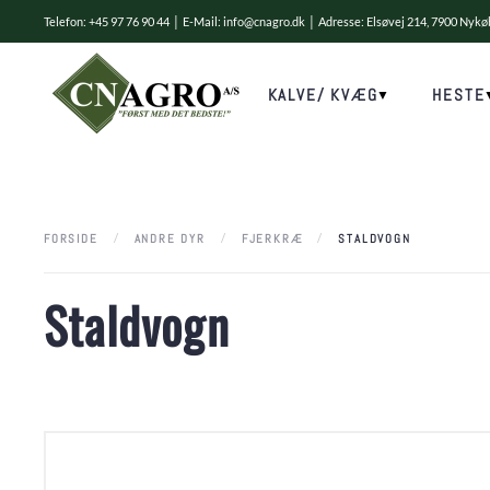
Telefon: +45 97 76 90 44 │ E-Mail:
info@cnagro.dk
│ Adresse: Elsøvej 214, 7900 Nyk
Skip to main content
KALVE/ KVÆG
HESTE
FORSIDE
ANDRE DYR
FJERKRÆ
STALDVOGN
Staldvogn