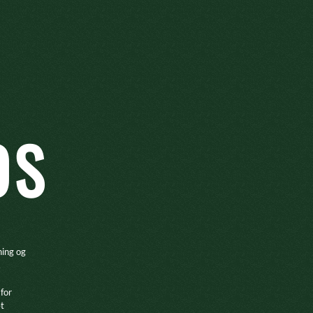
OS
ning og
.
 for
et