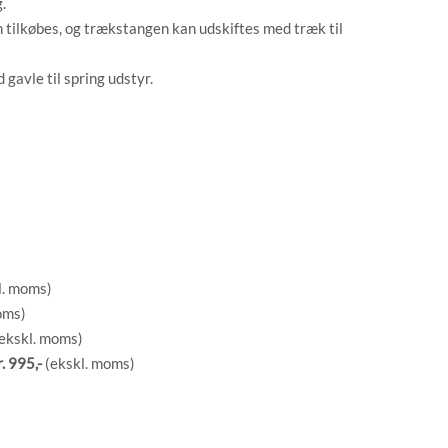
.
n tilkøbes, og trækstangen kan udskiftes med træk til
gavle til spring udstyr.
l. moms)
oms)
 (ekskl. moms)
. 995,-
(ekskl. moms)