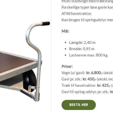
Multi staldvogn med trækstang
Forskellige typer løse gavle ka
ATW/havetraktor.
Kan bruges til springudstyr med 
Mål:
Længde: 2,40 m
Bredde: 0,95 m
Lasteevne max. 800 kg.
Priser:
Vogn (u/ gavl):
kr. 6.8
00,-
(eksk
Gavl pr. stk.:
kr. 450,-
(ekskl. m
Træk til havetraktor:
kr. 425,-
​
Gavl til spring udstyr, pr. stk.:
kr
BESTIL HER