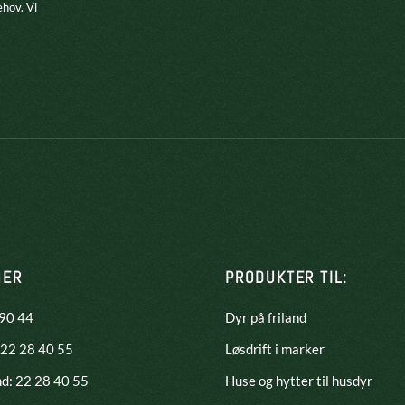
ehov. Vi
GER
PRODUKTER TIL:
 90 44
Dyr på friland
 22 28 40 55
Løsdrift i marker
nd:
22 28 40 55
Huse og hytter til husdyr