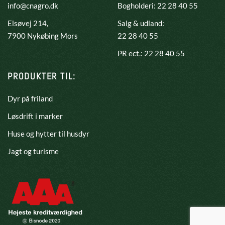
info@cnagro.dk
Bogholderi: 22 28 40 55
Elsøvej 214,
Salg & udland:
​7900 Nykøbing Mors
22 28 40 55
PR ect.: 22 28 40 55
PRODUKTER TIL:
Dyr på friland
Løsdrift i marker
Huse og hytter til husdyr
Jagt og turisme