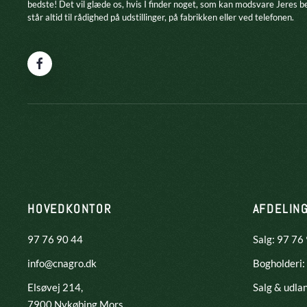
bedste! Det vil glæde os, hvis I finder noget, som kan modsvare Jeres b
står altid til rådighed på udstillinger, på fabrikken eller ved telefonen.
HOVEDKONTOR
AFDELIN
97 76 90 44
Salg: 97 76
info@cnagro.dk
Bogholderi:
Elsøvej 214,
Salg & udla
​7900 Nykøbing Mors