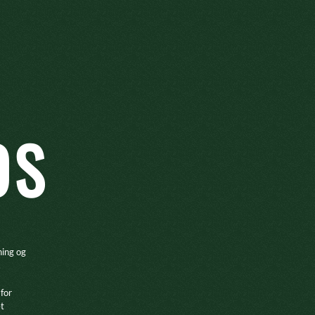
OS
ning og
.
 for
et