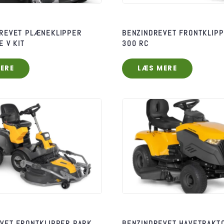
REVET PLÆNEKLIPPER
BENZINDREVET FRONTKLIPP
E V KIT
300 RC
ERE
LÆS MERE
VET FRONTKLIPPER PARK
BENZINDREVET HAVETRAKT