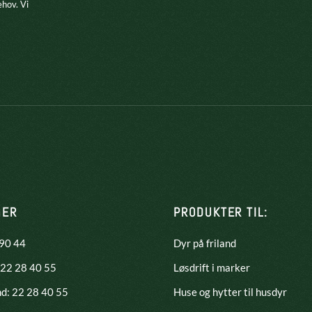
ehov. Vi
GER
PRODUKTER TIL:
 90 44
Dyr på friland
 22 28 40 55
Løsdrift i marker
nd:
22 28 40 55
Huse og hytter til husdyr