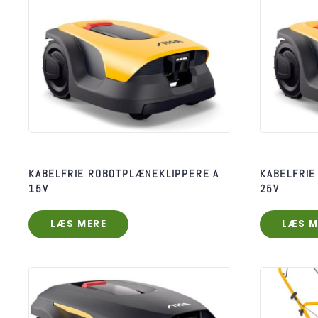
KABELFRIE ROBOTPLÆNEKLIPPERE A
KABELFRIE
15V
25V
LÆS MERE
LÆS M