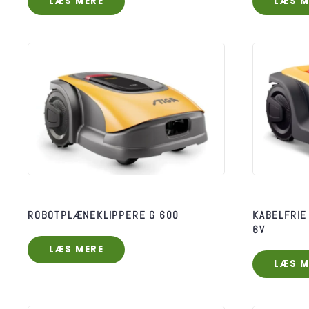
LÆS MERE
LÆS M
ROBOTPLÆNEKLIPPERE G 600
KABELFRIE
6V
LÆS MERE
LÆS M