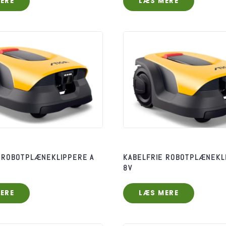
ERE
LÆS MERE
 ROBOTPLÆNEKLIPPERE A
KABELFRIE ROBOTPLÆNEKL
8V
ERE
LÆS MERE