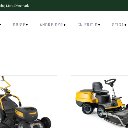
øbing Mors, Dänemark
GRISE
ANDRE DYR
CN FRITID
STIGA