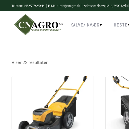
Telefon: +45 97 76 90 44 │ E-Mail:
info@cnagro.dk
│ Adresse: Elsøvej 214, 7900 Nyk
Skip to main content
KALVE/ KVÆG
HESTE
Viser 22 resultater