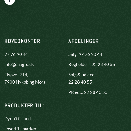
HOVEDKONTOR
AFDELINGER
97 76 90 44
Salg: 97 76 90 44
info@cnagro.dk
Bogholderi: 22 28 40 55
Elsøvej 214,
Salg & udland:
​7900 Nykøbing Mors
22 28 40 55
PR ect.: 22 28 40 55
PRODUKTER TIL:
Dyr på friland
Løsdrift i marker