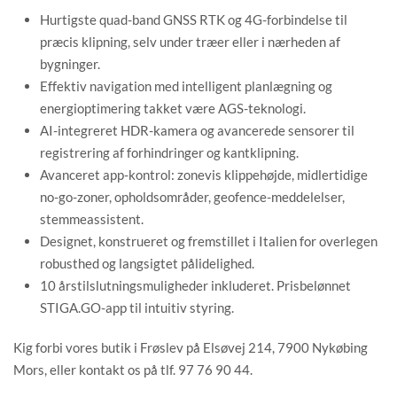
Hurtigste quad-band GNSS RTK og 4G-forbindelse til
præcis klipning, selv under træer eller i nærheden af
bygninger.
Effektiv navigation med intelligent planlægning og
energioptimering takket være AGS-teknologi.
AI-integreret HDR-kamera og avancerede sensorer til
registrering af forhindringer og kantklipning.
Avanceret app-kontrol: zonevis klippehøjde, midlertidige
no-go-zoner, opholdsområder, geofence-meddelelser,
stemmeassistent.
Designet, konstrueret og fremstillet i Italien for overlegen
robusthed og langsigtet pålidelighed.
10 årstilslutningsmuligheder inkluderet. Prisbelønnet
STIGA.GO-app til intuitiv styring.
Kig forbi vores butik i Frøslev på Elsøvej 214, 7900 Nykøbing
Mors, eller kontakt os på tlf. 97 76 90 44.