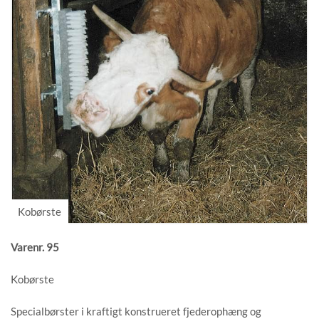
Varenr. 95
Kobørste
Specialbørster i kraftigt konstrueret fjederophæng og