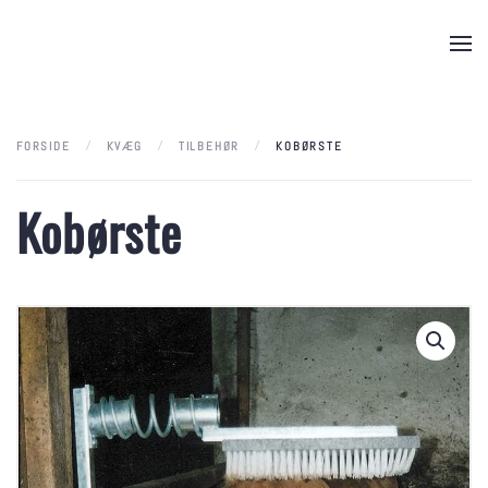
Skip to main content
FORSIDE
KVÆG
TILBEHØR
KOBØRSTE
Kobørste