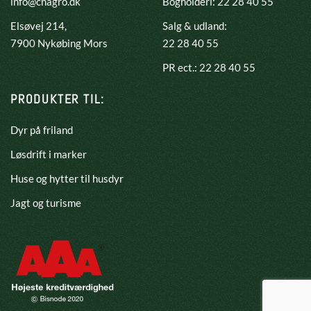
info@cnagro.dk
Bogholderi: 22 28 40 55
Elsøvej 214,
Salg & udland:
​7900 Nykøbing Mors
22 28 40 55
PR ect.: 22 28 40 55
PRODUKTER TIL:
Dyr på friland
Løsdrift i marker
Huse og hytter til husdyr
Jagt og turisme