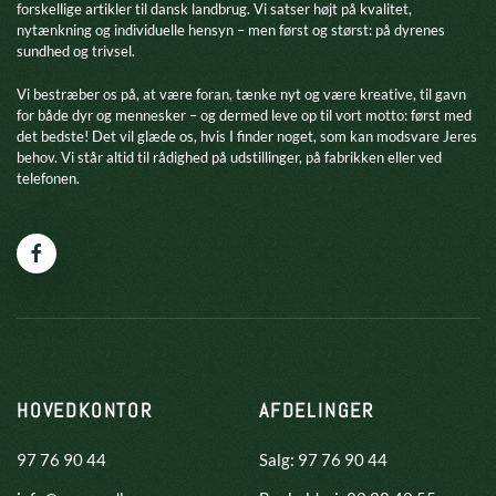
forskellige artikler til dansk landbrug. Vi satser højt på kvalitet,
nytænkning og individuelle hensyn – men først og størst: på dyrenes
sundhed og trivsel.
​Vi bestræber os på, at være foran, tænke nyt og være kreative, til gavn
for både dyr og mennesker – og dermed leve op til vort motto: først med
det bedste! Det vil glæde os, hvis I finder noget, som kan modsvare Jeres
behov. Vi står altid til rådighed på udstillinger, på fabrikken eller ved
telefonen.
HOVEDKONTOR
AFDELINGER
97 76 90 44
Salg: 97 76 90 44