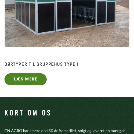
DØRTYPER TIL GRUPPEHUS TYPE II
LÆS MERE
KORT OM OS
CN AGRO har i mere end 30 år fremstillet, solgt og leveret en mængde