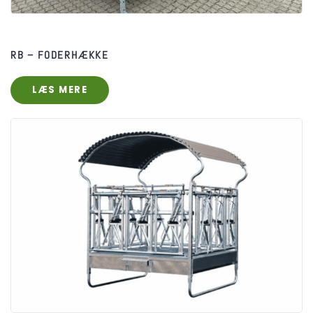
RB – FODERHÆKKE
LÆS MERE