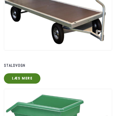
STALDVOGN
LÆS MERE