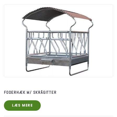
FODERHÆK M/ SKRÅGITTER​
LÆS MERE