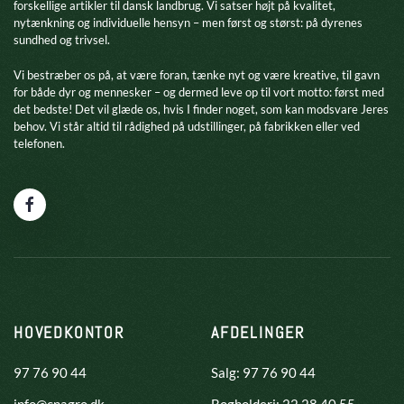
forskellige artikler til dansk landbrug. Vi satser højt på kvalitet,
nytænkning og individuelle hensyn – men først og størst: på dyrenes
sundhed og trivsel.
​Vi bestræber os på, at være foran, tænke nyt og være kreative, til gavn
for både dyr og mennesker – og dermed leve op til vort motto: først med
det bedste! Det vil glæde os, hvis I finder noget, som kan modsvare Jeres
behov. Vi står altid til rådighed på udstillinger, på fabrikken eller ved
telefonen.
HOVEDKONTOR
AFDELINGER
97 76 90 44
Salg: 97 76 90 44