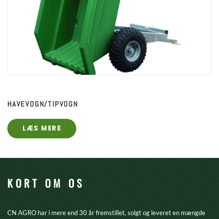
HAVEVOGN/TIPVOGN
LÆS MERE
KORT OM OS
CN AGRO har i mere end 30 år fremstillet, solgt og leveret en mængde