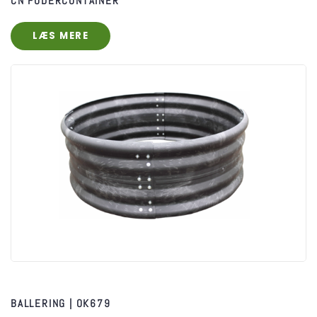
CN FODERCONTAINER
LÆS MERE
BALLERING | OK679