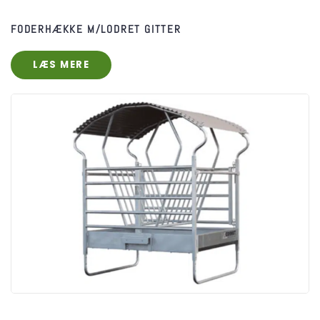
FODERHÆKKE M/LODRET GITTER
LÆS MERE