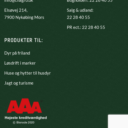
info@cnagro.dk
Bogholderi: 22 28 40 55
Elsøvej 214,
Salg & udland:
​7900 Nykøbing Mors
22 28 40 55
PR ect.: 22 28 40 55
PRODUKTER TIL:
Dyr på friland
Løsdrift i marker
Huse og hytter til husdyr
Jagt og turisme