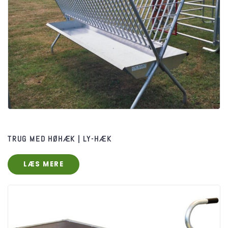
TRUG MED HØHÆK | LY-HÆK
LÆS MERE